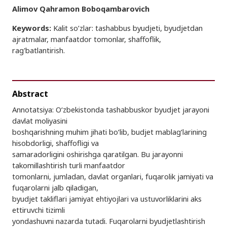
Alimov Qahramon Boboqambarovich
Keywords:
Kalit so’zlar: tashabbus byudjeti, byudjetdan
ajratmalar, manfaatdor tomonlar, shaffoflik,
rag'batlantirish.
Abstract
Annotatsiya: O‘zbekistonda tashabbuskor byudjet jarayoni
davlat moliyasini
boshqarishning muhim jihati bo‘lib, budjet mablag‘larining
hisobdorligi, shaffofligi va
samaradorligini oshirishga qaratilgan. Bu jarayonni
takomillashtirish turli manfaatdor
tomonlarni, jumladan, davlat organlari, fuqarolik jamiyati va
fuqarolarni jalb qiladigan,
byudjet takliflari jamiyat ehtiyojlari va ustuvorliklarini aks
ettiruvchi tizimli
yondashuvni nazarda tutadi. Fuqarolarni byudjetlashtirish