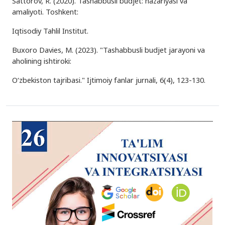
Sattorov, R. (2020). Tashabbusli budjet: nazariyasi va
amaliyoti. Toshkent:
Iqtisodiy Tahlil Institut.
Buxoro Davies, M. (2023). "Tashabbusli budjet jarayoni va
aholining ishtiroki:
O‘zbekiston tajribasi." Ijtimoiy fanlar jurnali, 6(4), 123-130.