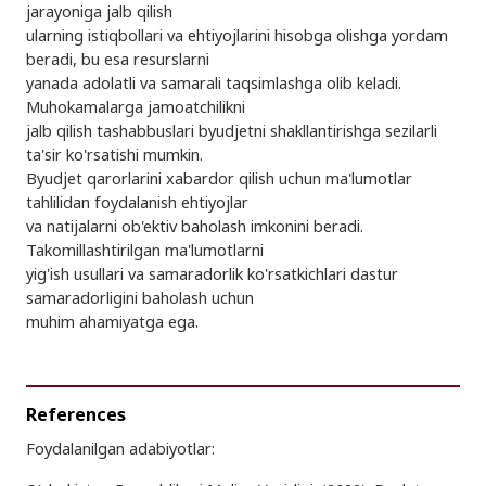
jarayoniga jalb qilish
ularning istiqbollari va ehtiyojlarini hisobga olishga yordam
beradi, bu esa resurslarni
yanada adolatli va samarali taqsimlashga olib keladi.
Muhokamalarga jamoatchilikni
jalb qilish tashabbuslari byudjetni shakllantirishga sezilarli
ta'sir ko'rsatishi mumkin.
Byudjet qarorlarini xabardor qilish uchun ma'lumotlar
tahlilidan foydalanish ehtiyojlar
va natijalarni ob'ektiv baholash imkonini beradi.
Takomillashtirilgan ma'lumotlarni
yig'ish usullari va samaradorlik ko'rsatkichlari dastur
samaradorligini baholash uchun
muhim ahamiyatga ega.
References
Foydalanilgan adabiyotlar: