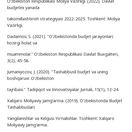
O‘zbekiston Respublikasi Moliya Vazirligi. (2022). Davlat
budjetini yanada
takomillashtirish strategiyasi 2022-2025. Toshkent: Moliya
Vazirligi.
Dadamov, S. (2021). "O‘zbekistonda budjet jarayonlari:
hozirgi holat va
muammolar." O‘zbekiston Respublikasi Davlat Buxgalteri,
3(2), 45-58.
Jumaniyozov, J. (2020). "Tashabbusli budjet va uning
boshqaruvi: O‘zbekiston
tajribasi." Tadqiqot va Innovatsiyalar Jurnali, 15(1), 12-24.
Xalqaro Moliyaviy Jamg‘arma. (2019). O‘zbekistonda Budjet
Tashabbuslari:
Yangilanishlar va Kelgusi Yo‘nalishlar. Toshkent: Xalqaro
Moliyaviy Jamg‘arma.