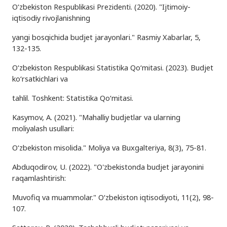
O‘zbekiston Respublikasi Prezidenti. (2020). "Ijtimoiy-
iqtisodiy rivojlanishning
yangi bosqichida budjet jarayonlari." Rasmiy Xabarlar, 5,
132-135.
O‘zbekiston Respublikasi Statistika Qo‘mitasi. (2023). Budjet
ko‘rsatkichlari va
tahlil. Toshkent: Statistika Qo‘mitasi.
Kasymov, A. (2021). "Mahalliy budjetlar va ularning
moliyalash usullari:
O‘zbekiston misolida." Moliya va Buxgalteriya, 8(3), 75-81.
Abduqodirov, U. (2022). "O'zbekistonda budjet jarayonini
raqamlashtirish:
Muvofiq va muammolar." O‘zbekiston iqtisodiyoti, 11(2), 98-
107.